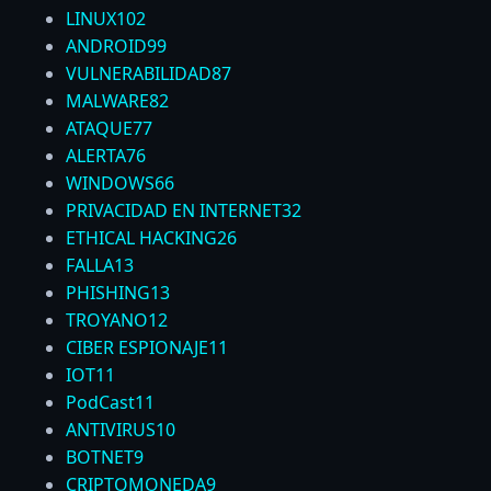
LINUX
102
ANDROID
99
VULNERABILIDAD
87
MALWARE
82
ATAQUE
77
ALERTA
76
WINDOWS
66
PRIVACIDAD EN INTERNET
32
ETHICAL HACKING
26
FALLA
13
PHISHING
13
TROYANO
12
CIBER ESPIONAJE
11
IOT
11
PodCast
11
ANTIVIRUS
10
BOTNET
9
CRIPTOMONEDA
9