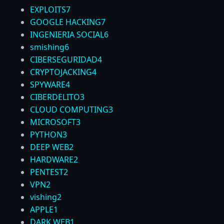
EXPLOITS
7
GOOGLE HACKING
7
INGENIERIA SOCIAL
6
smishing
6
CIBERSEGURIDAD
4
CRYPTOJACKING
4
SPYWARE
4
CIBERDELITO
3
CLOUD COMPUTING
3
MICROSOFT
3
PYTHON
3
DEEP WEB
2
HARDWARE
2
PENTEST
2
VPN
2
vishing
2
APPLE
1
DARK WEB
1