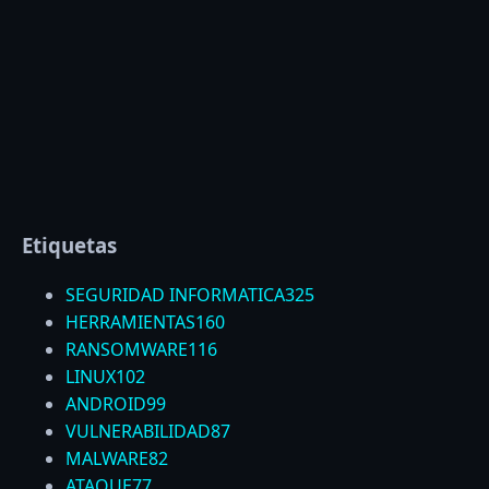
Etiquetas
SEGURIDAD INFORMATICA
325
HERRAMIENTAS
160
RANSOMWARE
116
LINUX
102
ANDROID
99
VULNERABILIDAD
87
MALWARE
82
ATAQUE
77