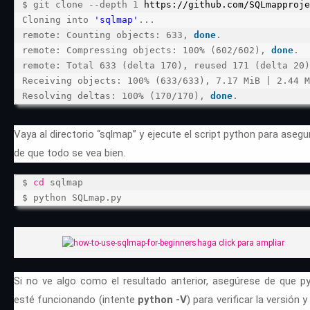
$ git clone --depth 1
https://github.com/SQLmapproje
Cloning into
'sqlmap'
...
remote: Counting objects: 633,
done
.
remote: Compressing objects: 100% (602/602),
done
.
remote: Total 633 (delta 170), reused 171 (delta 20)
Receiving objects: 100% (633/633), 7.17 MiB | 2.44 
Resolving deltas: 100% (170/170),
done
.
Vaya al directorio “sqlmap” y ejecute el script python para asegu
de que todo se vea bien.
$
cd
sqlmap
$ python SQLmap.py
haga click para ampliar
Si no ve algo como el resultado anterior, asegúrese de que p
esté funcionando (intente
python -V
) para verificar la versión y