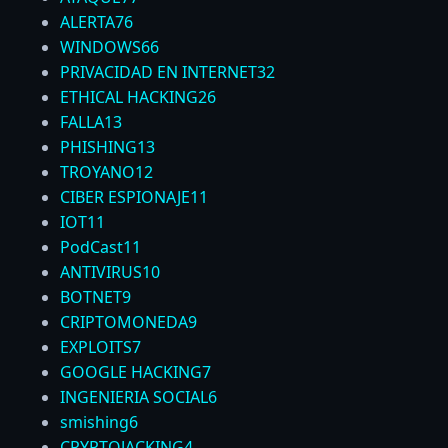
ALERTA
76
WINDOWS
66
PRIVACIDAD EN INTERNET
32
ETHICAL HACKING
26
FALLA
13
PHISHING
13
TROYANO
12
CIBER ESPIONAJE
11
IOT
11
PodCast
11
ANTIVIRUS
10
BOTNET
9
CRIPTOMONEDA
9
EXPLOITS
7
GOOGLE HACKING
7
INGENIERIA SOCIAL
6
smishing
6
CRYPTOJACKING
4