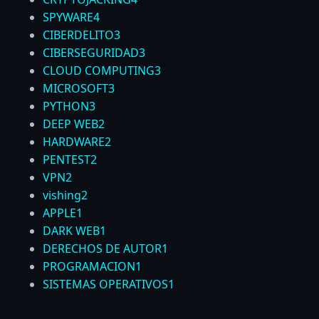
SPYWARE
4
CIBERDELITO
3
CIBERSEGURIDAD
3
CLOUD COMPUTING
3
MICROSOFT
3
PYTHON
3
DEEP WEB
2
HARDWARE
2
PENTEST
2
VPN
2
vishing
2
APPLE
1
DARK WEB
1
DERECHOS DE AUTOR
1
PROGRAMACION
1
SISTEMAS OPERATIVOS
1