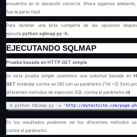
encuentra en la ubicación correcta. Ahora sigamos adelante,
fue la parte fácil.
Para obtener una lista completa de las opciones disponi
ejecuta
python sqlmap.py -h.
EJECUTANDO SQLMAP
Prueba basada en HTTP GET simple
En esta prueba simple usaremos una solicitud basada en
H
GET
estándar contra un URI con un parámetro (?Id =5). Esto pr
diferentes métodos de inyección SQL contra el parámetro
id
.
$ python SQLmap.py -u
'
http://mytestsite.com/page.ph
En los resultados podemos ver los diferentes métodos u
contra el parámetro.