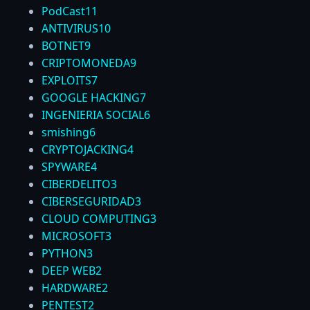
PodCast
11
ANTIVIRUS
10
BOTNET
9
CRIPTOMONEDA
9
EXPLOITS
7
GOOGLE HACKING
7
INGENIERIA SOCIAL
6
smishing
6
CRYPTOJACKING
4
SPYWARE
4
CIBERDELITO
3
CIBERSEGURIDAD
3
CLOUD COMPUTING
3
MICROSOFT
3
PYTHON
3
DEEP WEB
2
HARDWARE
2
PENTEST
2