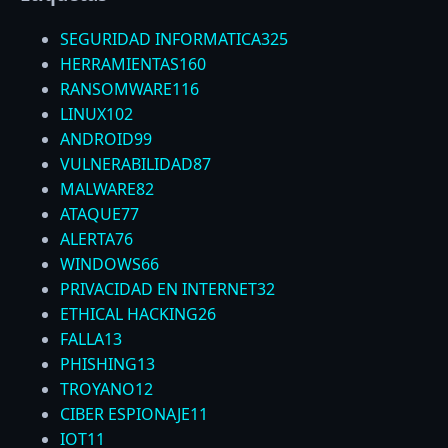
SEGURIDAD INFORMATICA
325
HERRAMIENTAS
160
RANSOMWARE
116
LINUX
102
ANDROID
99
VULNERABILIDAD
87
MALWARE
82
ATAQUE
77
ALERTA
76
WINDOWS
66
PRIVACIDAD EN INTERNET
32
ETHICAL HACKING
26
FALLA
13
PHISHING
13
TROYANO
12
CIBER ESPIONAJE
11
IOT
11