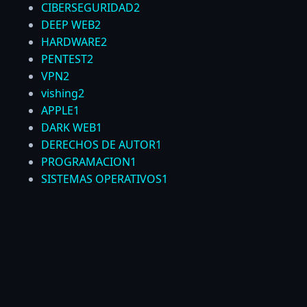
CIBERSEGURIDAD
2
DEEP WEB
2
HARDWARE
2
PENTEST
2
VPN
2
vishing
2
APPLE
1
DARK WEB
1
DERECHOS DE AUTOR
1
PROGRAMACION
1
SISTEMAS OPERATIVOS
1