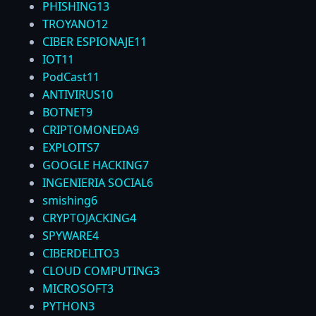
PHISHING
13
TROYANO
12
CIBER ESPIONAJE
11
IOT
11
PodCast
11
ANTIVIRUS
10
BOTNET
9
CRIPTOMONEDA
9
EXPLOITS
7
GOOGLE HACKING
7
INGENIERIA SOCIAL
6
smishing
6
CRYPTOJACKING
4
SPYWARE
4
CIBERDELITO
3
CLOUD COMPUTING
3
MICROSOFT
3
PYTHON
3