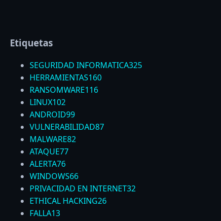
Etiquetas
SEGURIDAD INFORMATICA
325
HERRAMIENTAS
160
RANSOMWARE
116
LINUX
102
ANDROID
99
VULNERABILIDAD
87
MALWARE
82
ATAQUE
77
ALERTA
76
WINDOWS
66
PRIVACIDAD EN INTERNET
32
ETHICAL HACKING
26
FALLA
13