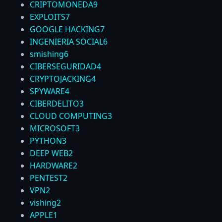
CRIPTOMONEDA
9
EXPLOITS
7
GOOGLE HACKING
7
INGENIERIA SOCIAL
6
smishing
6
CIBERSEGURIDAD
4
CRYPTOJACKING
4
SPYWARE
4
CIBERDELITO
3
CLOUD COMPUTING
3
MICROSOFT
3
PYTHON
3
DEEP WEB
2
HARDWARE
2
PENTEST
2
VPN
2
vishing
2
APPLE
1