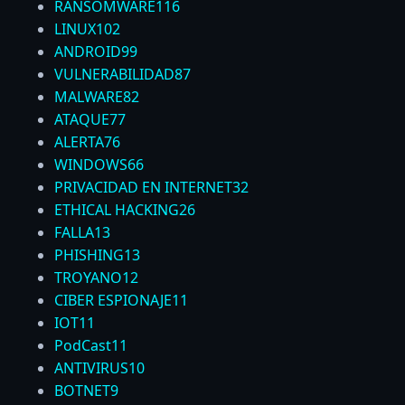
RANSOMWARE
116
LINUX
102
ANDROID
99
VULNERABILIDAD
87
MALWARE
82
ATAQUE
77
ALERTA
76
WINDOWS
66
PRIVACIDAD EN INTERNET
32
ETHICAL HACKING
26
FALLA
13
PHISHING
13
TROYANO
12
CIBER ESPIONAJE
11
IOT
11
PodCast
11
ANTIVIRUS
10
BOTNET
9