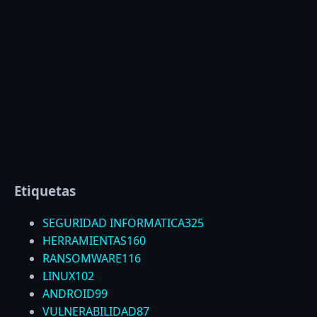
Etiquetas
SEGURIDAD INFORMATICA
325
HERRAMIENTAS
160
RANSOMWARE
116
LINUX
102
ANDROID
99
VULNERABILIDAD
87