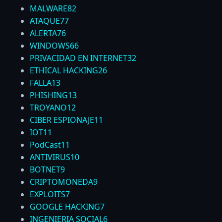
MALWARE
82
ATAQUE
77
ALERTA
76
WINDOWS
66
PRIVACIDAD EN INTERNET
32
ETHICAL HACKING
26
FALLA
13
PHISHING
13
TROYANO
12
CIBER ESPIONAJE
11
IOT
11
PodCast
11
ANTIVIRUS
10
BOTNET
9
CRIPTOMONEDA
9
EXPLOITS
7
GOOGLE HACKING
7
INGENIERIA SOCIAL
6