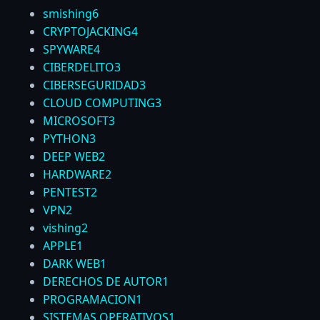
smishing
6
CRYPTOJACKING
4
SPYWARE
4
CIBERDELITO
3
CIBERSEGURIDAD
3
CLOUD COMPUTING
3
MICROSOFT
3
PYTHON
3
DEEP WEB
2
HARDWARE
2
PENTEST
2
VPN
2
vishing
2
APPLE
1
DARK WEB
1
DERECHOS DE AUTOR
1
PROGRAMACION
1
SISTEMAS OPERATIVOS
1