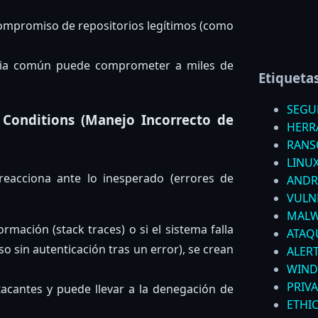
ompromiso de repositorios legítimos (como
cia común puede comprometer a miles de
Etiqueta
SEGU
 Conditions (Manejo Incorrecto de
HERR
RAN
LINU
reacciona ante lo inesperado (errores de
ANDR
VULN
MALW
rmación (stack traces) o si el sistema falla
ATAQ
o sin autenticación tras un error), se crean
ALER
WIN
PRIV
tacantes y puede llevar a la denegación de
ETHI