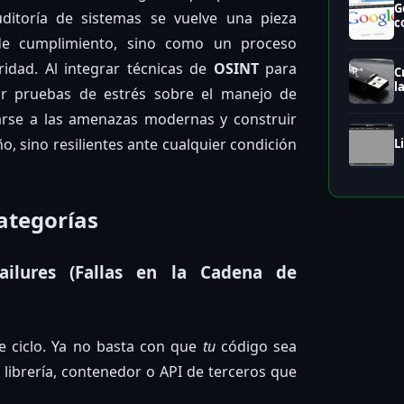
G
uditoría de sistemas se vuelve una pieza
c
e cumplimiento, sino como un proceso
ridad. Al integrar técnicas de
OSINT
para
C
l
zar pruebas de estrés sobre el manejo de
parse a las amenazas modernas y construir
, sino resilientes ante cualquier condición
L
ategorías
ailures (Fallas en la Cadena de
te ciclo. Ya no basta con que
tu
código sea
librería, contenedor o API de terceros que