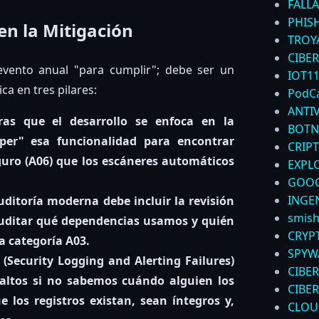
FALLA
PHIS
en la Mitigación
TROY
CIBER
evento anual "para cumplir"; debe ser un
IOT
1
ca en tres pilares:
PodC
ANTI
as que el desarrollo se enfoca en la
BOTN
mper" esa funcionalidad para encontrar
CRIP
uro (A06)
que los escáneres automáticos
EXPL
GOOG
INGEN
ditoría moderna debe incluir la revisión
smish
Auditar qué dependencias usamos y quién
CRYP
va categoría
A03
.
SPYW
 (Security Logging and Alerting Failures)
CIBE
altos si no sabemos cuándo alguien los
CIBE
e los registros existan, sean íntegros y,
CLOU