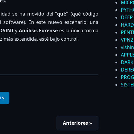
es.
MICR
PYTH
uridad se ha movido del
"qué"
(qué código
DEEP
software). En este nuevo escenario, una
HARD
OSINT
y
Análisis Forense
es la única forma
PENT
z más extendida, esté bajo control.
VPN
2
vishi
APPL
DARK
DERE
PROG
SIST
IN
Anteriores »