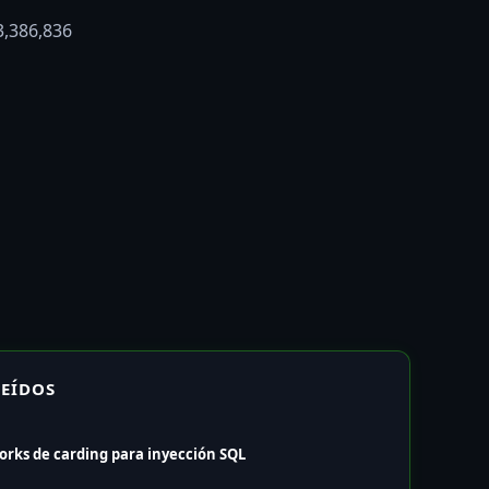
3,386,836
LEÍDOS
orks de carding para inyección SQL