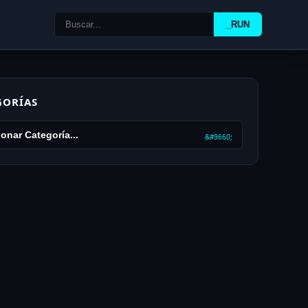
_RUN
GORÍAS