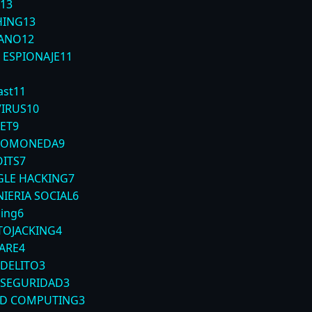
13
HING
13
ANO
12
 ESPIONAJE
11
1
ast
11
VIRUS
10
ET
9
TOMONEDA
9
OITS
7
LE HACKING
7
IERIA SOCIAL
6
ing
6
TOJACKING
4
ARE
4
RDELITO
3
RSEGURIDAD
3
D COMPUTING
3