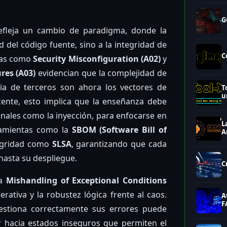
G
efleja un cambio de paradigma, donde la
d del código fuente, sino a la integridad de
C
rías como
Security Misconfiguration (A02)
y
res (A03)
evidencian que la complejidad de
cia de terceros son ahora los vectores de
T
u
cente, esto implica que la enseñanza debe
ionales como la inyección, para enfocarse en
L
ramientas como la
SBOM (Software Bill of
A
egridad como
SLSA
, garantizando que cada
hasta su despliegue.
C
ía
Mishandling of Exceptional Conditions
rativa y la robustez lógica frente al caos.
A
F
estiona correctamente sus errores puede
ar hacia estados inseguros que permiten el