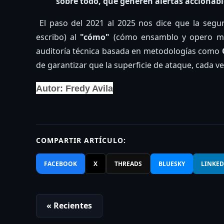
sobre todo, que generen alertas accionabl
El paso del 2021 al 2025 nos dice que la seg
escribo) al
"cómo"
(cómo ensamblo y opero mi 
auditoría técnica basada en metodologías como
de garantizar que la superficie de ataque, cada ve
Autor: Fredy Avila
COMPARTIR ARTÍCULO:
FACEBOOK
X
THREADS
BLUESKY
LINKED
« Recientes