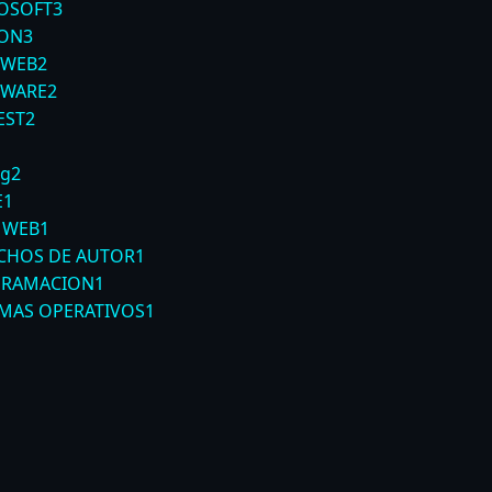
OSOFT
3
ON
3
 WEB
2
WARE
2
EST
2
ng
2
E
1
 WEB
1
CHOS DE AUTOR
1
RAMACION
1
EMAS OPERATIVOS
1