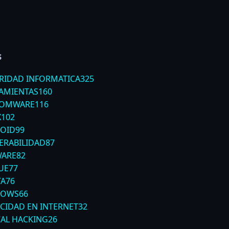
s
RIDAD INFORMATICA
325
AMIENTAS
160
SOMWARE
116
X
102
OID
99
ERABILIDAD
87
ARE
82
UE
77
TA
76
DOWS
66
ACIDAD EN INTERNET
32
CAL HACKING
26