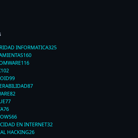
s
RIDAD INFORMATICA
325
AMIENTAS
160
SOMWARE
116
X
102
OID
99
ERABILIDAD
87
ARE
82
UE
77
TA
76
DOWS
66
ACIDAD EN INTERNET
32
CAL HACKING
26