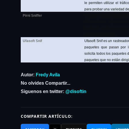
le permiten utilizar el tráf
para probar una variedad de
Pirni Sniffer
Pirni es el primer sniffer d
iPhone tiene algunos inc
hardware, por lo que no pod
en modo promiscuo.
Ufasoft Snif
Ufasoft Snif es un rastreado
paquetes que pasan por l
solicita todos los paquetes d
paquetes que no están dirig
Autor:
Fredy Avila
No olvides Compartir...
Siguenos en twitter:
@disoftin
COMPARTIR ARTÍCULO: