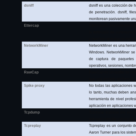
dsniff
dsniff es una colección de 
de penetración. dsniff, fil
monitorean pasivamente una
Ettercap
Ettercap es una suite para 
la detección de conexiones 
y muchos otros trucos intere
NetworkMiner
NetworkMiner es una herram
Windows. NetworkMiner se 
de captura de paquetes 
operativos, sesiones, nombre
RawCap
RawCap es un sniffer de re
que usa sockets sin formato.
Spike proxy
No todas las aplicaciones 
lo tanto, muchas deben ana
herramienta de nivel profes
aplicación en aplicaciones 
Tcpdump
Tcpdump imprime los encab
red que coincida con la exp
Tcpreplay
Tcpreplay es un conjunto d
Aaron Turner para los sist