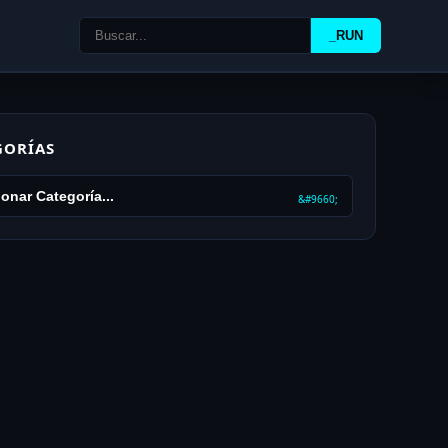
_RUN
GORÍAS