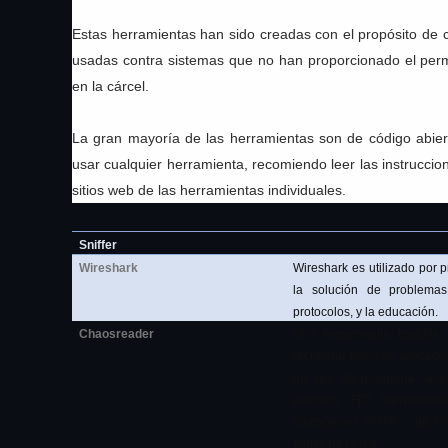
Estas herramientas han sido creadas con el propósito de 
usadas contra sistemas que no han proporcionado el permis
en la cárcel.
La gran mayoría de las herramientas son de código abiert
usar cualquier herramienta, recomiendo leer las instrucci
sitios web de las herramientas individuales.
Sniffer
Wireshark
Wireshark es utilizado por 
la solución de problemas,
protocolos, y la educación.
Chaosreader
Una herramienta gratuita
recuperar datos de aplicaci
un tipo de programa "any-
archivos FTP, transferen
electrónicos SMTP, ... de l
tráfico de la red.