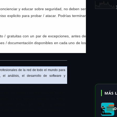
concienciar y educar sobre seguridad, no deben ser
o explicito para probar / atacar. Podrías terminar
o / gratuitas con un par de excepciones, antes de
ones / documentación disponibles en cada uno de los
profesionales de la red de todo el mundo para
 el análisis, el desarrollo de software y
 para rastrear sesiones TCP / UDP / ... y
MÁS 
ones de los registros snoop o tcpdump. Este es
snarf", ya que buscará sesiones de telnet,
cias HTTP (HTML, GIF, JPEG, ...), correos
D
os datos capturados dentro de los registros de