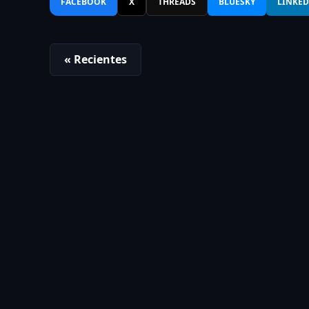
FACEBOOK
X
THREADS
BLUESKY
LINKED
« Recientes