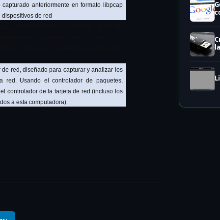
G
ico capturado anteriormente en formato libpcap
c
 dispositivos de red
e red nativo del mundo para iPhone. El wifi del
onvenientes importantes en su diseño de
C
l
emos configurar correctamente el dispositivo
r de red, diseñado para capturar y analizar los
L
a red. Usando el controlador de paquetes,
el controlador de la tarjeta de red (incluso los
idos a esta computadora).