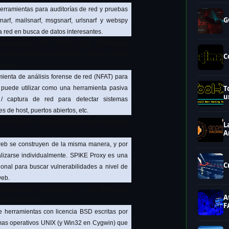
herramientas para auditorías de red y pruebas
G
esnarf, mailsnarf, msgsnarf, urlsnarf y webspy
 red en busca de datos interesantes.
ataques man in the middle en LAN. Cuenta con
en vivo, filtrado de contenido sobre la marcha
C
santes.
ienta de análisis forense de red (NFAT) para
T
puede utilizar como una herramienta pasiva
u
/ captura de red para detectar sistemas
s de host, puertos abiertos, etc.
d de línea de comandos gratuito para Windows
L
A
web se construyen de la misma manera, y por
lizarse individualmente. SPIKE Proxy es una
C
ional para buscar vulnerabilidades a nivel de
web.
ezados de los paquetes en una interfaz de
A
resión booleana.
F
e herramientas con licencia BSD escritas por
emas operativos UNIX (y Win32 en Cygwin) que