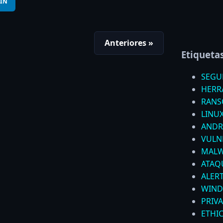
IN
Anteriores »
Etiqueta
SEGU
HERR
RAN
LINU
ANDR
VULN
MALW
ATAQ
ALER
WIN
PRIV
ETHI