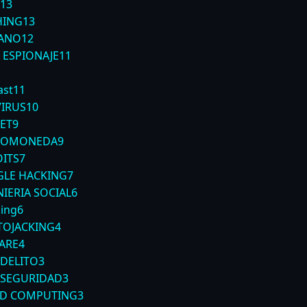
13
HING
13
ANO
12
 ESPIONAJE
11
1
ast
11
VIRUS
10
ET
9
TOMONEDA
9
OITS
7
LE HACKING
7
IERIA SOCIAL
6
ing
6
TOJACKING
4
ARE
4
RDELITO
3
RSEGURIDAD
3
D COMPUTING
3