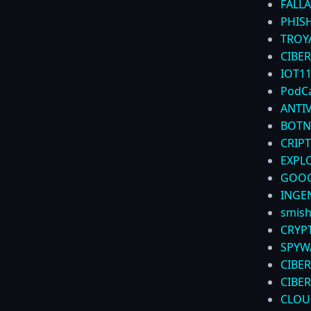
FALLA
PHIS
TROY
CIBER
IOT
1
PodC
ANTI
BOTN
CRIP
EXPL
GOOG
INGEN
smish
CRYP
SPYW
CIBE
CIBE
CLOU