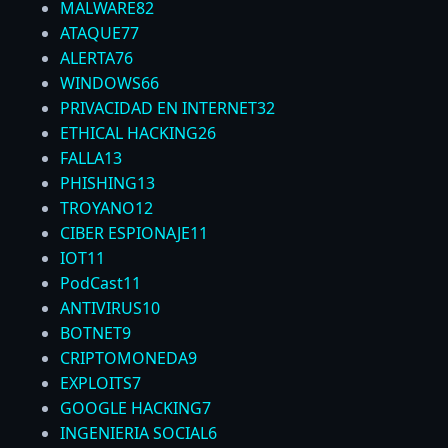
MALWARE
82
ATAQUE
77
ALERTA
76
WINDOWS
66
PRIVACIDAD EN INTERNET
32
ETHICAL HACKING
26
FALLA
13
PHISHING
13
TROYANO
12
CIBER ESPIONAJE
11
IOT
11
PodCast
11
ANTIVIRUS
10
BOTNET
9
CRIPTOMONEDA
9
EXPLOITS
7
GOOGLE HACKING
7
INGENIERIA SOCIAL
6