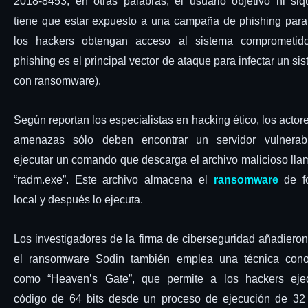
2018-8453; en otras palabras, el usuario objetivo ni siq
tiene que estar expuesto a una campaña de phishing par
los hackers obtengan acceso al sistema comprometido
phishing es el principal vector de ataque para infectar un si
con ransomware).
Según reportan los especialistas en hacking ético, los actor
amenazas sólo deben encontrar un servidor vulnerab
ejecutar un comando que descarga el archivo malicioso ll
“radm.exe”. Este archivo almacena el
ransomware
de f
local y después lo ejecuta.
Los investigadores de la firma de ciberseguridad añadiero
el ransomware Sodin también emplea una técnica cono
como “Heaven’s Gate”, que permite a los hackers ejec
código de 64 bits desde un proceso de ejecución de 32 