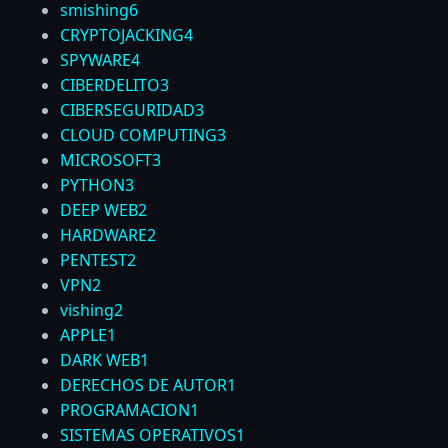
smishing
6
CRYPTOJACKING
4
SPYWARE
4
CIBERDELITO
3
CIBERSEGURIDAD
3
CLOUD COMPUTING
3
MICROSOFT
3
PYTHON
3
DEEP WEB
2
HARDWARE
2
PENTEST
2
VPN
2
vishing
2
APPLE
1
DARK WEB
1
DERECHOS DE AUTOR
1
PROGRAMACION
1
SISTEMAS OPERATIVOS
1