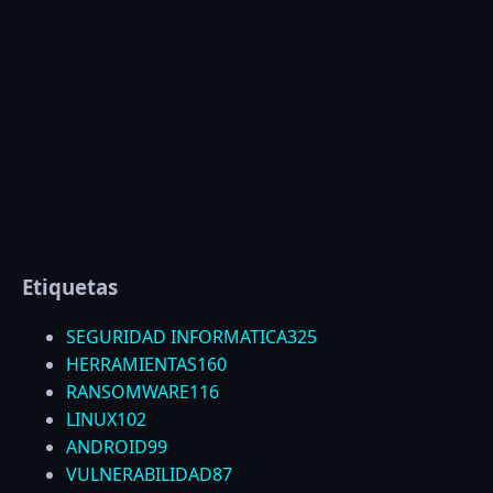
Etiquetas
SEGURIDAD INFORMATICA
325
HERRAMIENTAS
160
RANSOMWARE
116
LINUX
102
ANDROID
99
VULNERABILIDAD
87