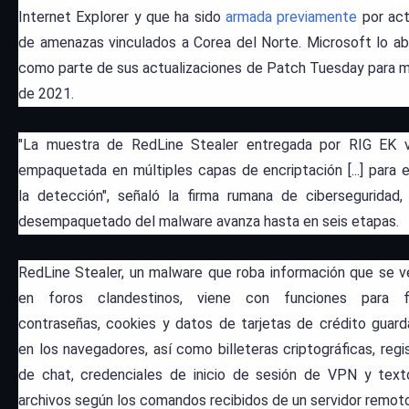
Internet Explorer y que ha sido
armada
previamente
por ac
de amenazas vinculados a Corea del Norte.
Microsoft lo a
como parte de sus actualizaciones de Patch Tuesday para 
de 2021.
"La muestra de RedLine Stealer entregada por RIG EK v
empaquetada en múltiples capas de encriptación [...] para e
la detección", señaló la firma rumana de ciberseguridad,
desempaquetado del malware avanza hasta en seis etapas.
RedLine Stealer, un malware que roba información que se 
en foros clandestinos, viene con funciones para fil
contraseñas, cookies y datos de tarjetas de crédito guar
en los navegadores, así como billeteras criptográficas, regi
de chat, credenciales de inicio de sesión de VPN y tex
archivos según los comandos recibidos de un servidor remoto