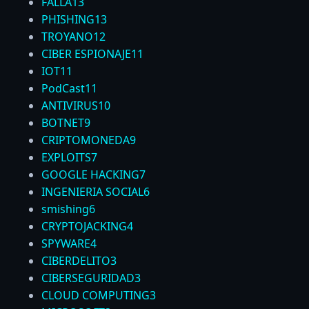
FALLA
13
PHISHING
13
TROYANO
12
CIBER ESPIONAJE
11
IOT
11
PodCast
11
ANTIVIRUS
10
BOTNET
9
CRIPTOMONEDA
9
EXPLOITS
7
GOOGLE HACKING
7
INGENIERIA SOCIAL
6
smishing
6
CRYPTOJACKING
4
SPYWARE
4
CIBERDELITO
3
CIBERSEGURIDAD
3
CLOUD COMPUTING
3