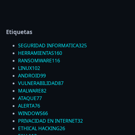
Etiquetas
SEGURIDAD INFORMATICA
325
HERRAMIENTAS
160
RANSOMWARE
116
LINUX
102
ANDROID
99
VULNERABILIDAD
87
MALWARE
82
ATAQUE
77
ALERTA
76
WINDOWS
66
PRIVACIDAD EN INTERNET
32
ETHICAL HACKING
26