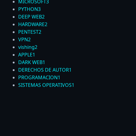
MICROSOFT
3
PYTHON
3
DEEP WEB
2
HARDWARE
2
PENTEST
2
VPN
2
vishing
2
APPLE
1
DARK WEB
1
DERECHOS DE AUTOR
1
PROGRAMACION
1
SISTEMAS OPERATIVOS
1